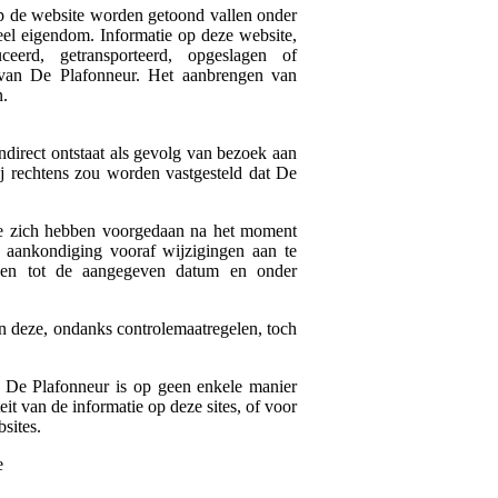
op de website worden getoond vallen onder
ueel eigendom. Informatie op deze website,
eerd, getransporteerd, opgeslagen of
g van De Plafonneur. Het aanbrengen van
n.
indirect ontstaat als gevolg van bezoek aan
zij rechtens zou worden vastgesteld dat De
die zich hebben voorgedaan na het moment
r aankondiging vooraf wijzigingen aan te
lden tot de aangegeven datum en onder
en deze, ondanks controlemaatregelen, toch
. De Plafonneur is op geen enkele manier
it van de informatie op deze sites, of voor
sites.
e