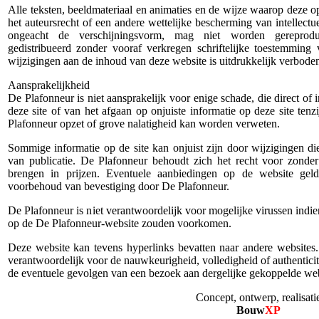
Alle teksten, beeldmateriaal en animaties en de wijze waarop deze 
het auteursrecht of een andere wettelijke bescherming van intellect
ongeacht de verschijningsvorm, mag niet worden gereproduc
gedistribueerd zonder vooraf verkregen schriftelijke toestemmin
wijzigingen aan de inhoud van deze website is uitdrukkelijk verbode
Aansprakelijkheid
De Plafonneur is niet aansprakelijk voor enige schade, die direct of 
deze site of van het afgaan op onjuiste informatie op deze site ten
Plafonneur opzet of grove nalatigheid kan worden verweten.
Sommige informatie op de site kan onjuist zijn door wijzigingen 
van publicatie. De Plafonneur behoudt zich het recht voor zonde
brengen in prijzen. Eventuele aanbiedingen op de website ge
voorbehoud van bevestiging door De Plafonneur.
De Plafonneur is niet verantwoordelijk voor mogelijke virussen indi
op de De Plafonneur-website zouden voorkomen.
Deze website kan tevens hyperlinks bevatten naar andere websites
verantwoordelijk voor de nauwkeurigheid, volledigheid of authenticite
de eventuele gevolgen van een bezoek aan dergelijke gekoppelde web
Concept, ontwerp, realisati
Bouw
XP