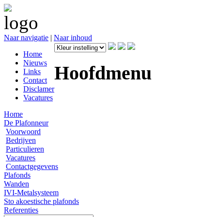
Naar navigatie
|
Naar inhoud
Home
Nieuws
Hoofdmenu
Links
Contact
Disclamer
Vacatures
Home
De Plafonneur
Voorwoord
Bedrijven
Particulieren
Vacatures
Contactgegevens
Plafonds
Wanden
IVI-Metalsysteem
Sto akoestische plafonds
Referenties