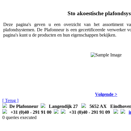
Sto akoestische plafondsy
Deze pagina's geven u een overzicht van het assortiment v
plafondsystemen. De Plafonneur is een gecertificeerde verwerker v
pagina's kunt u de producten en hun eigenschappen bekijken.
Volgende >
[ Terug ]
De Plafonneur
Langendijk 27
5652 AX Eindhov
+31 (0)40 - 291 91 00
+31 (0)40 - 291 91 09
i
0 queries executed