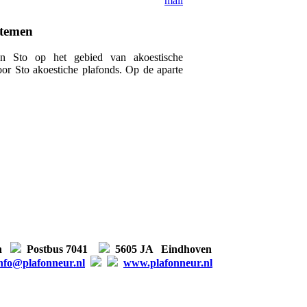
stemen
an Sto op het gebied van akoestische
oor Sto akoestiche plafonds. Op de aparte
en
Postbus 7041
5605 JA Eindhoven
nfo@plafonneur.nl
www.plafonneur.nl