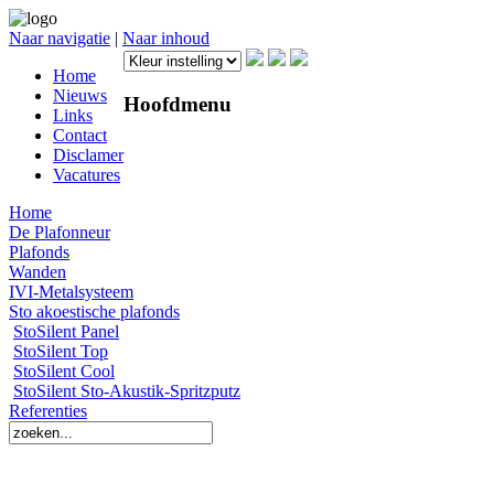
Naar navigatie
|
Naar inhoud
Home
Nieuws
Hoofdmenu
Links
Contact
Disclamer
Vacatures
Home
De Plafonneur
Plafonds
Wanden
IVI-Metalsysteem
Sto akoestische plafonds
StoSilent Panel
StoSilent Top
StoSilent Cool
StoSilent Sto-Akustik-Spritzputz
Referenties