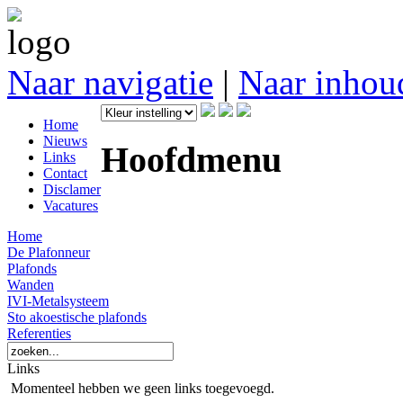
Naar navigatie
|
Naar inhou
Home
Nieuws
Hoofdmenu
Links
Contact
Disclamer
Vacatures
Home
De Plafonneur
Plafonds
Wanden
IVI-Metalsysteem
Sto akoestische plafonds
Referenties
Links
Momenteel hebben we geen links toegevoegd.