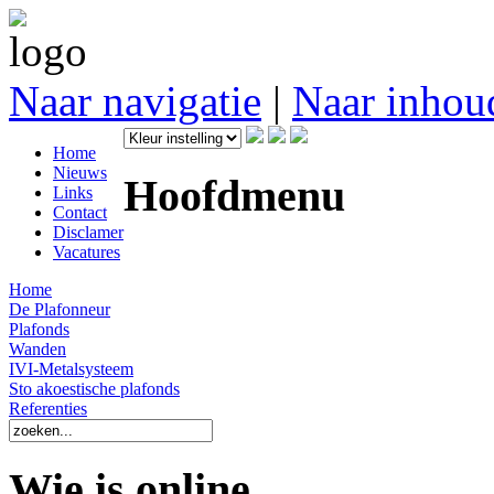
Naar navigatie
|
Naar inhou
Home
Nieuws
Hoofdmenu
Links
Contact
Disclamer
Vacatures
Home
De Plafonneur
Plafonds
Wanden
IVI-Metalsysteem
Sto akoestische plafonds
Referenties
Wie is online